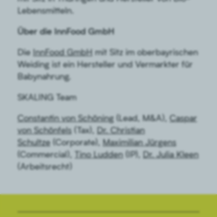
Lebensmitteln.
Über die InnFood GmbH
Die
InnFood GmbH
mit Sitz im oberbayrischen
Weiding ist ein Hersteller und Vermarkter für
Babynahrung.
SKALING Team
Constantin von Schöning
(Lead, M&A),
Caspar
von Schönfels
(Tax),
Dr. Christian
Schultze
(Corporate),
Maximilian Jürgens
(Commercial),
Tino Ludden
(IP),
Dr. Julia Kleen
(Arbeitsrecht)