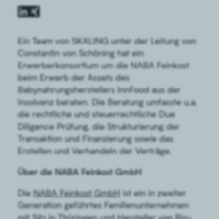
Ein Team von SKALING unter der Leitung von
Constantin von Schöning hat ein
Erwerberkonsortium um die NABA Feinkost
beim Erwerb der Assets des
Babynahrungsherstellers InnFood aus der
Insolvenz beraten. Die Beratung umfasste u.a.
die rechtliche und steuerrechtliche Due
Diligence Prüfung, die Strukturierung der
Transaktion und Finanzierung sowie das
Erstellen und Verhandeln der Verträge.
Über die NABA Feinkost GmbH
Die
NABA Feinkost GmbH
ist ein in zweiter
Generation geführtes Familienunternehmen
mit Sitz in Thüringen und Hersteller von Bio-