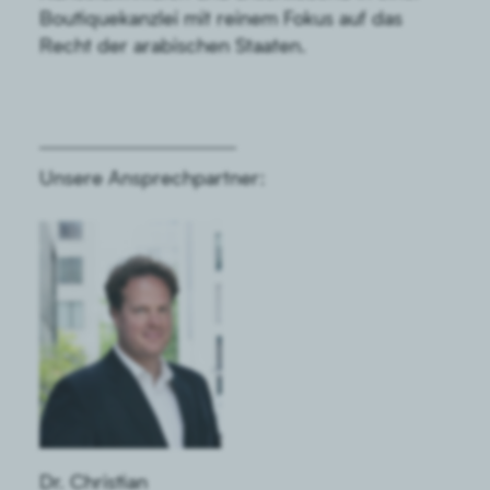
Boutiquekanzlei mit reinem Fokus auf das
Recht der arabischen Staaten.
Unsere Ansprechpartner:
Dr. Christian