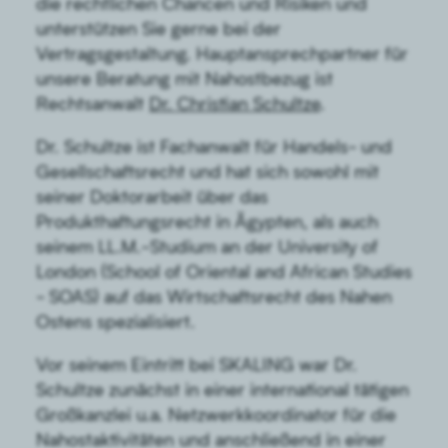
die rechtlichen Chancen und Risiken und
unterstützen Sie gerne bei der
Vertragsgestaltung. Hauptansprechpartner für
unsere Beratung mit Nahostbezug ist
Rechtsanwalt
Dr. Christian Schultze
.
Dr. Schultze ist Fachanwalt für Handels- und
Gesellschaftsrecht und hat sich sowohl mit
seiner Doktorarbeit über das
Produkthaftungsrecht in Ägypten, als auch
seinem LL.M.-Studium an der University of
London (School of Oriental and African Studies
- SOAS) auf das Wirtschaftsrecht des Nahen
Ostens spezialisiert.
Vor seinem Eintritt bei SKALING war Dr.
Schultze zunächst in einer international tätigen
Großkanzlei u.a. Netzwerkkoordinator für die
Nahostaktivitäten und anschließend in einer