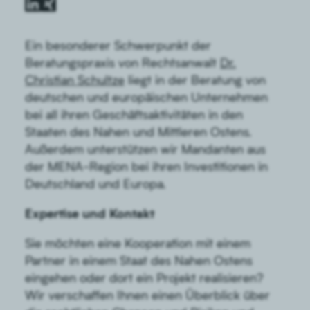
Ein besonderer Schwerpunkt der
Beratungspraxis von Rechtsanwalt
Dr.
Christian Schultze
liegt in der Beratung von
deutschen und europäischen Unternehmen
bei all ihren Geschäftsaktivitäten in den
Staaten des Nahen und Mittleren Ostens.
Außerdem unterstützen wir Mandanten aus
der MENA-Region bei ihren Investitionen in
Deutschland und Europa.
Expertise und Kontakt
Sie möchten eine Kooperation mit einem
Partner in einem Staat des Nahen Ostens
eingehen oder dort ein Projekt realisieren?
Wir verschaffen Ihnen einen Überblick über