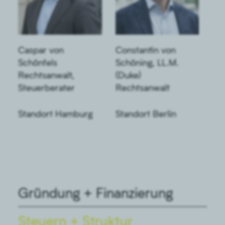
Caspar von
Constantin von
Schönfels
Schöning, LL.M.
Rechtsanwalt,
(Duke)
Steuerberater
Rechtsanwalt
Standort Hamburg
Standort Berlin
Gründung + Finanzierung
Steuern + Struktur