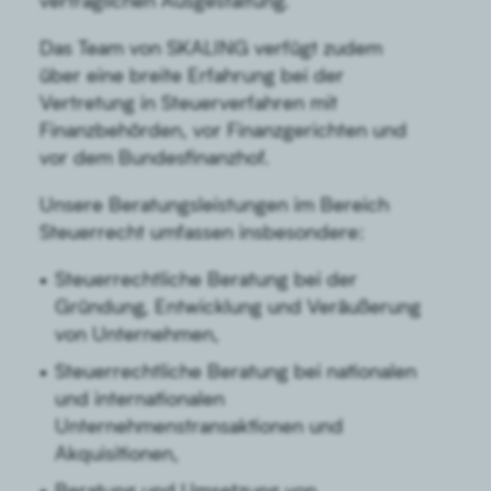
vertraglichen Ausgestaltung.
Das Team von SKALING verfügt zudem
über eine breite Erfahrung bei der
Vertretung in Steuerverfahren mit
Finanzbehörden, vor Finanzgerichten und
vor dem Bundesfinanzhof.
Unsere Beratungsleistungen im Bereich
Steuerrecht umfassen insbesondere:
Steuerrechtliche Beratung bei der
Gründung, Entwicklung und Veräußerung
von Unternehmen,
Steuerrechtliche Beratung bei nationalen
und internationalen
Unternehmenstransaktionen und
Akquisitionen,
Beratung und Umsetzung von