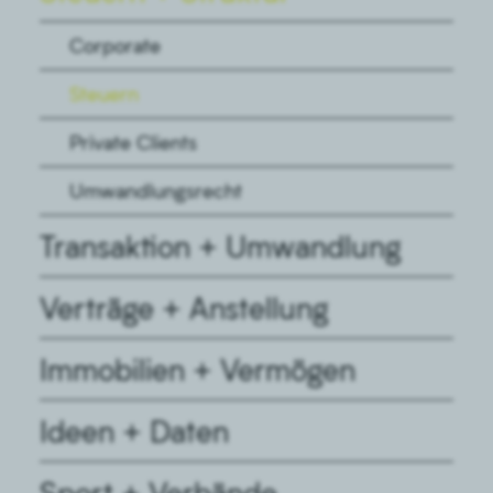
Corporate
Steuern
Private Clients
Umwandlungsrecht
Transaktion + Umwandlung
Verträge + Anstellung
Immobilien + Vermögen
Ideen + Daten
Sport + Verbände