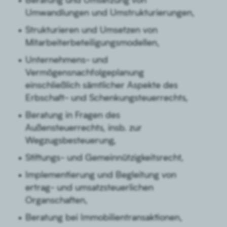
Umwandlungen und Umstrukturierungen,
Strukturieren und Umsetzen von
Mitarbeiterbeteiligungsmodellen,
Unternehmens- und
Vermögensnachfolgeplanung
einschließlich sämtlicher Aspekte des
Erbschaft- und Schenkungsteuerrechts,
Beratung in Fragen des
Außensteuerrechts, insb. zur
Wegzugsbesteuerung,
Stiftungs- und Gemeinnützigkeitsrecht,
Implementierung und Begleitung von
ertrag- und umsatzsteuerlichen
Organschaften,
Beratung bei Immobilientransaktionen,