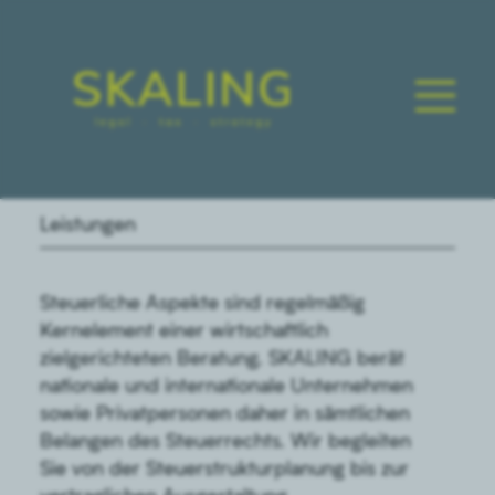
Leistungen
Steuerliche Aspekte sind regelmäßig
Kernelement einer wirtschaftlich
zielgerichteten Beratung. SKALING berät
nationale und internationale Unternehmen
sowie Privatpersonen daher in sämtlichen
Belangen des Steuerrechts. Wir begleiten
Sie von der Steuerstrukturplanung bis zur