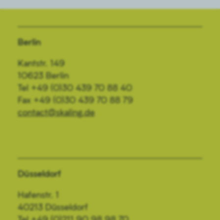
Berlin
Kantstr. 149
10623 Berlin
Tel +49 (0)30 439 70 88 40
Fax +49 (0)30 439 70 88 79
contact@skaling.de
Düsseldorf
Hafenstr. 1
40213 Düsseldorf
Tel +49 (0)211 90 98 98 70