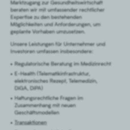
Marktzugang zur Gesundheitswirtschaft
beraten wir mit umfassender rechtlicher
Expertise zu den bestehenden
Möglichkeiten und Anforderungen, um
geplante Vorhaben umzusetzen.
Unsere Leistungen für Unternehmer und
Investoren umfassen insbesondere:
Regulatorische Beratung im Medizinrecht
E-Health (Telematikinfrastruktur,
elektronisches Rezept, Telemedizin,
DiGA, DiPA)
Haftungsrechtliche Fragen im
Zusammenhang mit neuen
Geschäftsmodellen
Transaktionen