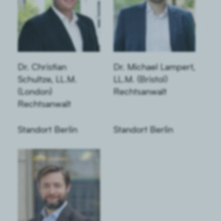
Dr. Christian
Dr. Michael Lampert,
Schultze, LL.M.
LL.M. (Bristol)
(London)
Rechtsanwalt
Rechtsanwalt
Standort Berlin
Standort Berlin