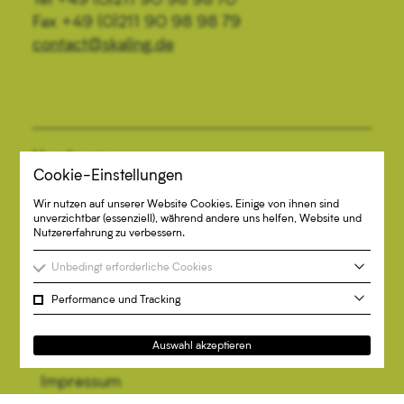
Fax +49 (0)211 90 98 98 79
contact@skaling.de
Hamburg
Cookie-Einstellungen
Colonnaden 96
Wir nutzen auf unserer Website Cookies. Einige von ihnen sind
20354 Hamburg
unverzichtbar (essenziell), während andere uns helfen, Website und
Nutzererfahrung zu verbessern.
Tel +49 (0)40 334 68 37 40
Fax +49 (0)40 334 68 37 79
Unbedingt erforderliche Cookies
contact@skaling.de
Performance und Tracking
Auswahl akzeptieren
Impressum
Datenschutzhinweise