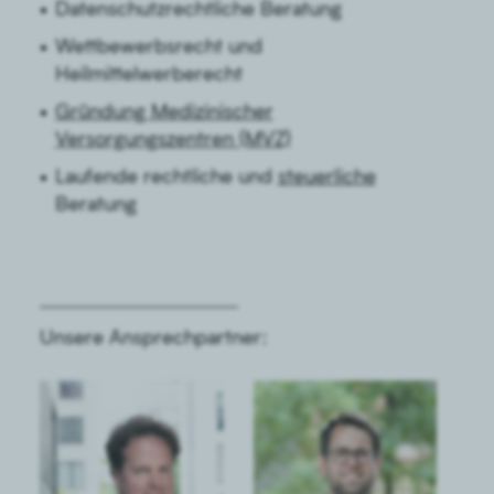
Datenschutzrechtliche Beratung
Wettbewerbsrecht und
Heilmittelwerberecht
Gründung Medizinischer
Versorgungszentren (MVZ)
Laufende rechtliche und
steuerliche
Beratung
Unsere Ansprechpartner: