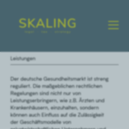
Leistungen
Der deutsche Gesundheitsmarkt ist streng
reguliert. Die maßgeblichen rechtlichen
Regelungen sind nicht nur von
Leistungserbringern, wie z.B. Ärzten und
Krankenhäusern, einzuhalten, sondern
können auch Einfluss auf die Zulässigkeit
der Geschäftsmodelle von