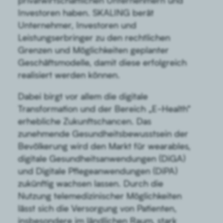
privatwirtschaftlichen Unternehmern und
Investoren haben. SKALING berät
Unternehmer, Investoren und
Leistungserbringer zu den rechtlichen
Grenzen und Möglichkeiten geplanter
Geschäftsmodelle, damit diese erfolgreich
realisiert werden können.
Dabei birgt vor allem die digitale
Transformation und der Bereich „E-Health“
erhebliche Zukunftschancen. Das
zunehmende Gesundheitsbewusstsein der
Bevölkerung wird den Markt für wearables,
digitale Gesundheitsanwendungen (DiGA)
und Digitale Pflegeanwendungen (DiPA)
zukünftig wachsen lassen. Durch die
Nutzung telemedizinischer Möglichkeiten
lässt sich die Versorgung von Patienten,
insbesondere im ländlichen Raum, stark