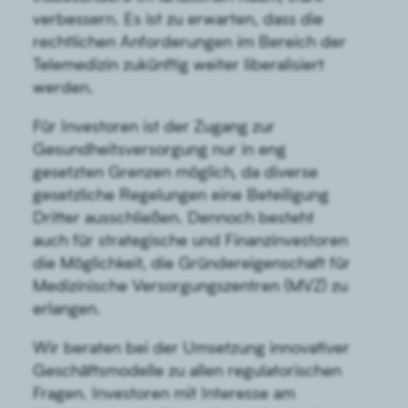
verbessern. Es ist zu erwarten, dass die
rechtlichen Anforderungen im Bereich der
Telemedizin zukünftig weiter liberalisiert
werden.
Für Investoren ist der Zugang zur
Gesundheitsversorgung nur in eng
gesetzten Grenzen möglich, da diverse
gesetzliche Regelungen eine Beteiligung
Dritter ausschließen. Dennoch besteht
auch für strategische und Finanzinvestoren
die Möglichkeit, die Gründereigenschaft für
Medizinische Versorgungszentren (MVZ) zu
erlangen.
Wir beraten bei der Umsetzung innovativer
Geschäftsmodelle zu allen regulatorischen
Fragen. Investoren mit Interesse am