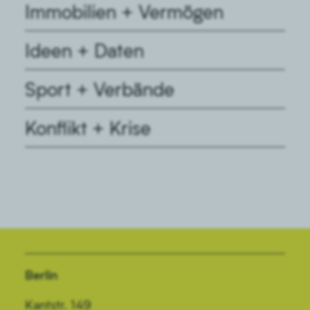
Immobilien + Vermögen
Ideen + Daten
Sport + Verbände
Konflikt + Krise
Berlin
Kantstr. 149